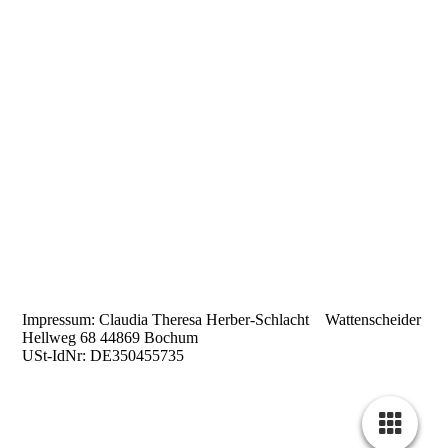
1000234303
1000234314
1000234348
1000234355
1000234307
1000234309
Impressum: Claudia Theresa Herber-Schlacht Wattenscheider
Hellweg 68 44869 Bochum
USt-IdNr: DE350455735